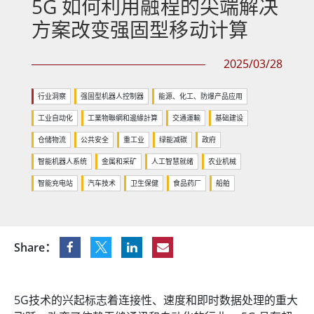
5G 如何利用融程的尖端解决
方案改变强固型移动计算
2025/03/28
行业洞察
强固型机器人控制器
能源、化工、防爆产品应用
工业自动化
工業物聯網和邊緣計算
交通運輸
基础建设
仓储物流
公共安全
重工业
绿能减碳
政府
智能机器人系统
金属和采矿
人工智慧就绪
农业机械
智能充电站
汽车技术
卫生保健
食品药厂
船舶
Share：
5G技术的兴起标志着连接性、速度和即时数据处理的重大