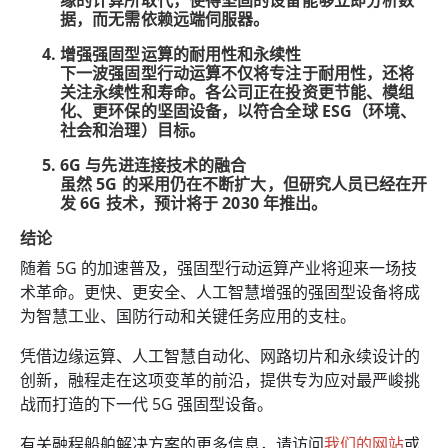
缘的计算所取代，使得坚固的设备能够立即分析数
据，而无需依赖远端伺服器。
增强强固型运算的耐用性和永续性
下一波强固型行动运算不仅将专注于耐用性，还将
关注永续性和寿命。各公司正在投资更节能、模组
化、更环保的坚固设备，以符合全球 ESG（环境、
社会和治理）目标。
6G 与先进连接技术的融合
虽然 5G 的采用仍在不断扩大，但研究人员已经在开
发 6G 技术，预计将于 2030 年推出。
结论
随着 5G 的加速普及，强固型行动运算产业将迎来一场技
术革命。更快、更安全、人工智慧增强的强固型设备将成
为智慧工业、国防行动和关键任务应用的支柱。
凭借边缘运算、人工智慧自动化、网路切片和永续设计的
创新，融程走在这项变革的前沿，提供专为应对最严峻挑
战而打造的下一代 5G 强固型设备。
有关融程船舶解决方案的更多信息，请访问
我们的网站
或