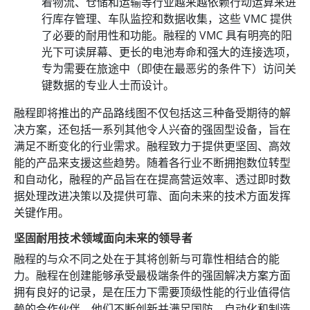
着物流、仓储和运输等行业越来越依赖行动运算来进
行库存管理、车队监控和数据收集，这些 VMC 提供
了必要的耐用性和功能。融程的 VMC 具有明亮的阳
光下可读屏幕、更长的电池寿命和强大的连接选项，
专为需要在旅途中（即使在最恶劣的条件下）访问关
键数据的专业人士而设计。
融程即将推出的产品路线图不仅包括这三种备受期待的解
决方案，还包括一系列其他令人兴奋的强固型设备，旨在
满足不断变化的行业需求。融程致力于提供更坚固、高效
能的产品来支援这些趋势。随着各行业不断拥抱数位转型
和自动化，融程的产品旨在在提高营运效率、透过即时数
据处理改进决策以及提供可靠、面向未来的技术方面发挥
关键作用。
坚固耐用技术领域面向未来的领导者
融程的与众不同之处在于其将创新与可靠性相结合的能
力。融程在创建能够承受最极端条件的强固解决方案方面
拥有良好的记录，是在压力下需要顶级性能的行业值得信
赖的合作伙伴。他们不断创新并满足国防、自动化和制造