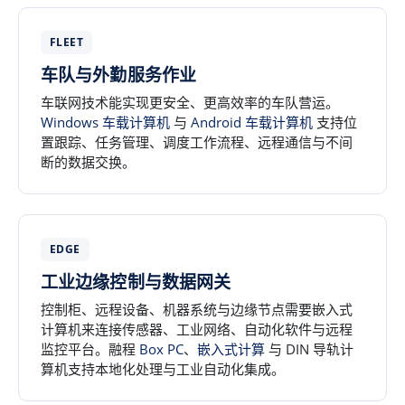
FLEET
车队与外勤服务作业
车联网技术能实现更安全、更高效率的车队营运。
Windows 车载计算机
与
Android 车载计算机
支持位
置跟踪、任务管理、调度工作流程、远程通信与不间
断的数据交换。
EDGE
工业边缘控制与数据网关
控制柜、远程设备、机器系统与边缘节点需要嵌入式
计算机来连接传感器、工业网络、自动化软件与远程
监控平台。融程
Box PC
、
嵌入式计算
与 DIN 导轨计
算机支持本地化处理与工业自动化集成。