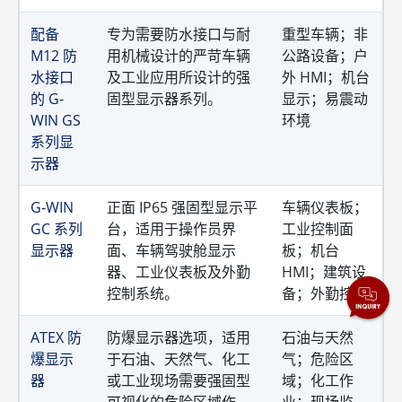
配备
专为需要防水接口与耐
重型车辆；非
M12 防
用机械设计的严苛车辆
公路设备；户
水接口
及工业应用所设计的强
外 HMI；机台
的 G-
固型显示器系列。
显示；易震动
WIN GS
环境
系列显
示器
G-WIN
正面 IP65 强固型显示平
车辆仪表板；
GC 系列
台，适用于操作员界
工业控制面
显示器
面、车辆驾驶舱显示
板；机台
器、工业仪表板及外勤
HMI；建筑设
控制系统。
备；外勤控制
ATEX 防
防爆显示器选项，适用
石油与天然
爆显示
于石油、天然气、化工
气；危险区
器
或工业现场需要强固型
域；化工作