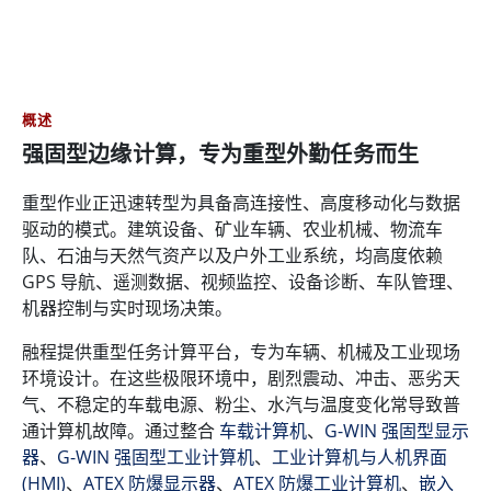
概述
强固型边缘计算，专为重型外勤任务而生
重型作业正迅速转型为具备高连接性、高度移动化与数据
驱动的模式。建筑设备、矿业车辆、农业机械、物流车
队、石油与天然气资产以及户外工业系统，均高度依赖
GPS 导航、遥测数据、视频监控、设备诊断、车队管理、
机器控制与实时现场决策。
融程提供重型任务计算平台，专为车辆、机械及工业现场
环境设计。在这些极限环境中，剧烈震动、冲击、恶劣天
气、不稳定的车载电源、粉尘、水汽与温度变化常导致普
通计算机故障。通过整合
车载计算机
、
G-WIN 强固型显示
器
、
G-WIN 强固型工业计算机
、
工业计算机与人机界面
(HMI)
、
ATEX 防爆显示器
、
ATEX 防爆工业计算机
、
嵌入