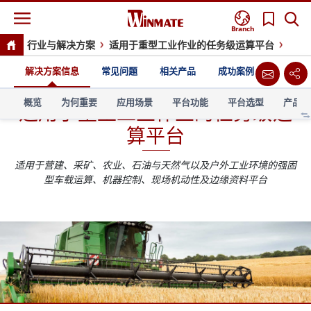
Branch
行业与解决方案
适用于重型工业作业的任务级运算平台
解决方案信息
常见问题
相关产品
成功案例
概览
为何重要
应用场景
平台功能
平台选型
产品选
适用于重型工业作业的任务级运
算平台
适用于营建、采矿、农业、石油与天然气以及户外工业环境的强固
型车载运算、机器控制、现场机动性及边缘资料平台