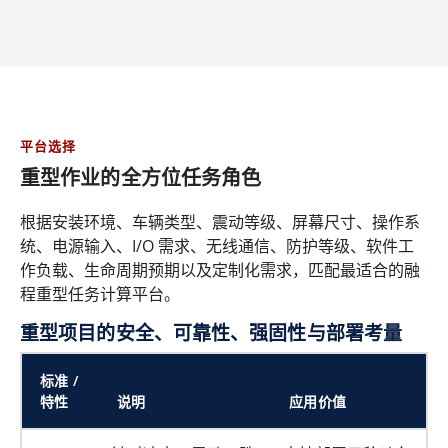
平台选择
重型作业的全方位任务角色
根据安装环境、车辆类型、震动等级、屏幕尺寸、操作系
统、电源输入、I/O 需求、无线通信、防护等级、软件工
作负载、生命周期预期以及定制化需求，匹配最适合的融
程重型任务计算平台。
重型项目的安全、可靠性、强固性与部署考量
标准 /
特性
说明
应用价值