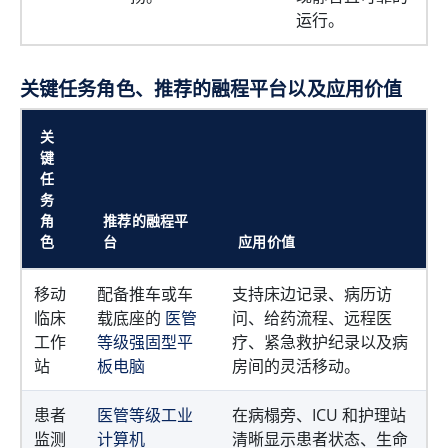
运行。
关键任务角色、推荐的融程平台以及应用价值
关
键
任
务
角
推荐的融程平
色
台
应用价值
移动
配备推车或车
支持床边记录、病历访
临床
载底座的
医管
问、给药流程、远程医
工作
等级强固型平
疗、紧急救护纪录以及病
站
板电脑
房间的灵活移动。
患者
医管等级工业
在病榻旁、ICU 和护理站
监测
计算机
清晰显示患者状态、生命