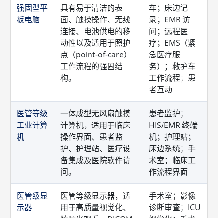
强固型平
具有易于清洁的表
车；床边记
板电脑
面、触摸操作、无线
录；EMR 访
连接、电池供电的移
问；远程医
动性以及适用于照护
疗；EMS（紧
点（point-of-care）
急医疗服
工作流程的强固结
务）；救护车
构。
工作流程；患
者互动
医管等级
一体成型无风扇触摸
患者监护；
工业计算
计算机，适用于临床
HIS/EMR 终端
机
操作界面、患者监
机；护理站；
护、护理站、医疗设
床边系统；手
备集成及医院软件访
术室；临床工
问。
作流程界面
医管级显
医管等级显示器，适
手术室；影像
示器
用于高质量视觉化、
诊断审查；ICU