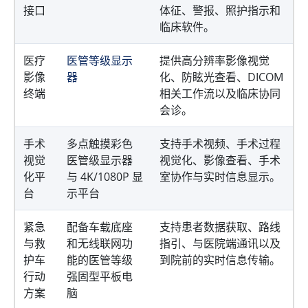
接口
体征、警报、照护指示和
临床软件。
医疗
医管等级显示
提供高分辨率影像视觉
影像
器
化、防眩光查看、DICOM
终端
相关工作流以及临床协同
会诊。
手术
多点触摸彩色
支持手术视频、手术过程
视觉
医管级显示器
视觉化、影像查看、手术
化平
与 4K/1080P 显
室协作与实时信息显示。
台
示平台
紧急
配备车载底座
支持患者数据获取、路线
与救
和无线联网功
指引、与医院端通讯以及
护车
能的医管等级
到院前的实时信息传输。
行动
强固型平板电
方案
脑