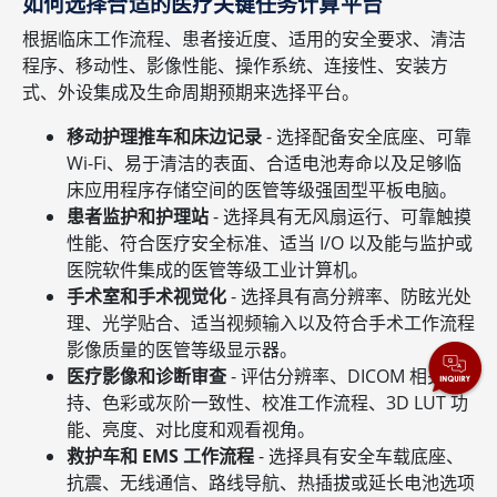
如何选择合适的医疗关键任务计算平台
根据临床工作流程、患者接近度、适用的安全要求、清洁
程序、移动性、影像性能、操作系统、连接性、安装方
式、外设集成及生命周期预期来选择平台。
移动护理推车和床边记录
- 选择配备安全底座、可靠
Wi-Fi、易于清洁的表面、合适电池寿命以及足够临
床应用程序存储空间的医管等级强固型平板电脑。
患者监护和护理站
- 选择具有无风扇运行、可靠触摸
性能、符合医疗安全标准、适当 I/O 以及能与监护或
医院软件集成的医管等级工业计算机。
手术室和手术视觉化
- 选择具有高分辨率、防眩光处
理、光学贴合、适当视频输入以及符合手术工作流程
影像质量的医管等级显示器。
医疗影像和诊断审查
- 评估分辨率、DICOM 相关支
持、色彩或灰阶一致性、校准工作流程、3D LUT 功
能、亮度、对比度和观看视角。
救护车和 EMS 工作流程
- 选择具有安全车载底座、
抗震、无线通信、路线导航、热插拔或延长电池选项