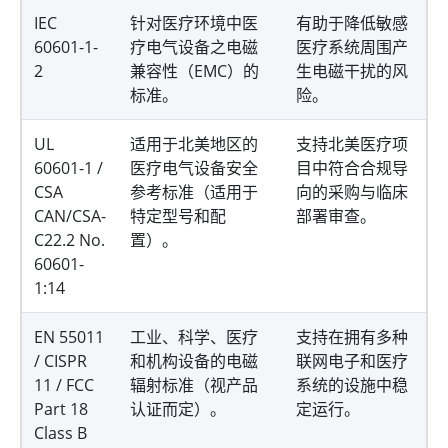
IEC
针对医疗环境中医
有助于降低敏感
60601-1-
疗电气设备之电磁
医疗系统周围产
2
兼容性（EMC）的
生电磁干扰的风
标准。
险。
UL
适用于北美地区的
支持北美医疗项
60601-1 /
医疗电气设备安全
目中符合合规导
CSA
参考标准（适用于
向的采购与临床
CAN/CSA-
特定型号和配
部署审查。
C22.2 No.
置）。
60601-
1:14
EN 55011
工业、科学、医疗
支持在拥有多种
/ CISPR
和机构设备的电磁
联网电子和医疗
11 / FCC
辐射标准（视产品
系统的设施中稳
Part 18
认证而定）。
定运行。
Class B