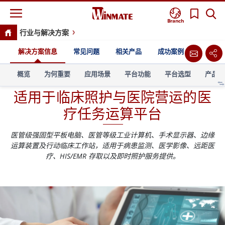
Branch
行业与解决方案
适用于临床照护与医院营运的医疗任务运算平台
解决方案信息
常见问题
相关产品
成功案例
概览
为何重要
应用场景
平台功能
平台选型
产品选
适用于临床照护与医院营运的医
疗任务运算平台
医管级强固型平板电脑、医管等级工业计算机、手术显示器、边缘
运算装置及行动临床工作站，适用于病患监测、医学影像、远距医
疗、HIS/EMR 存取以及即时照护服务提供。