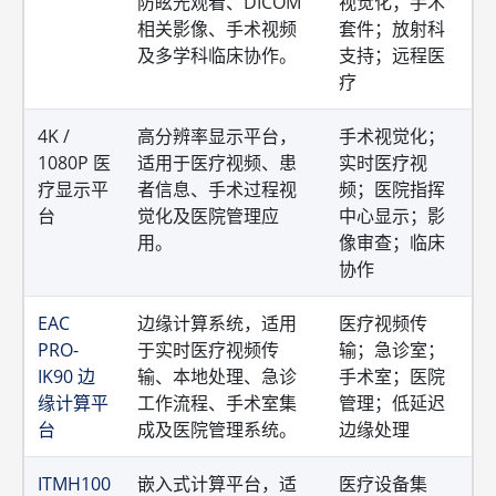
防眩光观看、DICOM
视觉化；手术
相关影像、手术视频
套件；放射科
及多学科临床协作。
支持；远程医
疗
4K /
高分辨率显示平台，
手术视觉化；
1080P 医
适用于医疗视频、患
实时医疗视
疗显示平
者信息、手术过程视
频；医院指挥
台
觉化及医院管理应
中心显示；影
用。
像审查；临床
协作
EAC
边缘计算系统，适用
医疗视频传
PRO-
于实时医疗视频传
输；急诊室；
IK90 边
输、本地处理、急诊
手术室；医院
缘计算平
工作流程、手术室集
管理；低延迟
台
成及医院管理系统。
边缘处理
ITMH100
嵌入式计算平台，适
医疗设备集