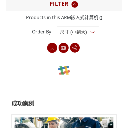
FILTER
我们的ARM嵌入式计算机具有坚固耐用的设计和宽广的工
作温度范围，非常适合在制造设施、仓库和室外场所等恶
Products in this ARM嵌入式计算机
(
)
劣环境中使用，它具有多个I/O埠，包括HDMI、USB和以
太网路，可轻松连接到其他设备和系统。
Order By
无论您需要嵌入式计算机进行自动化、控制还是监控，融
程的ARM嵌入式计算机都可以提供您所需的性能，其无风
扇设计确保安静运行，而其坚固的结构确保长期耐用性。
Clear all
融程致力于为各种规模的企业提供可靠、高效的计算解决
方案。借助我们的ARM嵌入式计算机，您可以简化操作、
成功案例
减少停机时间并提高生产力。请立即联系我们，详细了解
我们的ARM嵌入式计算机如何使您的企业受益。