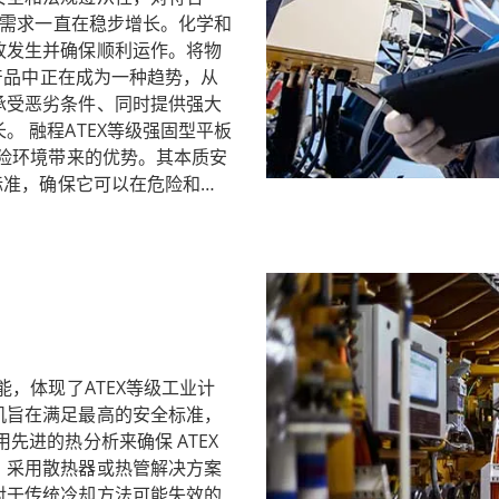
的需求一直在稳步增长。化学和
列强固型平板电脑、工业计算机和显示屏。融程ATEX 等级工业
故发生并确保顺利运作。将物
 产品中正在成为一种趋势，从
 Division 2 (C1D2) 认证。 IP65 和 IP66 密封等级可
承受恶劣条件、同时提供强大
 融程ATEX等级强固型平板
危险环境带来的优势。其本质安
1D2 标准，确保它可以在危险和非
 ATEX 等级解决方案提供了在危险环境中脱颖而出所需的安心
合多种应用，包括化工厂、酿
技术能够提供卓越的耐用性、先进的功能和无与伦比的安全标准
gton Lock 提供基于硬体的安
保护。这对于资料安全至关重
型平板电脑是在危险环境中运作
质安全特性和先进技术使它们
。随着 ATEX 产品市场的
保遵守安全法规和满足各个工
能，体现了ATEX等级工业计
。
机旨在满足最高的安全标准，
先进的热分析来确保 ATEX
。采用散热器或热管解决方案
对于传统冷却方法可能失效的