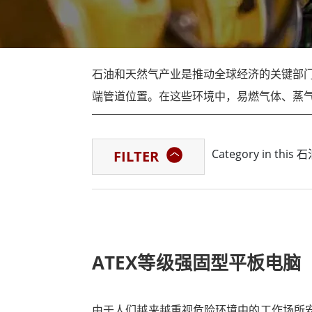
More
石油和天然气, ATEX等级
人工
ATEX等级强固型平板电脑
边缘运
ATEX等级工业计算机
边缘运
石油和天然气产业是推动全球经济的关键部
ATEX等级显示屏
边缘运
端管道位置。在这些环境中，易燃气体、蒸
ATEX 指令 (ATmosphères EXpl
Category in th
FILTER
护系统的设计能防止爆炸性环境起火。这对
要。
随着人们对工作场所安全的日益重视，对符合
人。 IoT（物联网）和智慧技术在 ATE
ATEX等级强固型平板电脑
率。此外，各行业也越来越多地寻求既能确保安
定需求的可客制化 ATEX 产品的需求也不
由于人们越来越重视危险环境中的工作场所