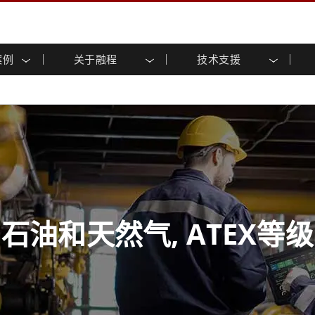
案例
关于融程
技术支援
显示屏
智慧就绪
招募
专区
与活动
工业计算机及人机介面
能源、化工、防爆产品应
客户服务中心
产品变更通知
方案
摸 (投射电
不锈钢系列
人机介面(投射电容触控)
共享
tube频道
虚拟实境展会
户外显示屏
工业计算机 (投射电容触控)
药厂解决方案
船舶解决方案
架构
G-WIN系列 / IP67
工业计算机 (电阻触控)
后置安装
不锈钢系列
物流解决方案
基础建设解决方案
装
工业防爆等级
G-WIN系列 / IP67设计
减碳解决方案
自助服务亭解决方案
P65
机架安装
防爆等级
触摸屏
和采矿解决方案
智能充电站解决方案
长条形显示屏
长条形数位电子屏幕
ype-C
边缘运算人工智慧工业计算机
石油和天然气, ATEX等级
等级
船舶等级
级强固型平板电脑
船舶等级工业计算机
级工业计算机
船舶等级显示器
级显示屏
船舶等级嵌入式计算机