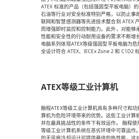
ATEX 标准的产品（包括强固型平板电脑）
融程提供专为 ATEX 等级环境设计的全系
石油等行业对安全标准特别严格，以防止事
联网和智慧感测器等先进技术整合到 ATEX
准，并通过了 ATEX Zone 2 和 Class 1
而增强即时监控和控制能力。此外，对能够
可确保在最具挑战性的条件下的耐用性。
性能和安全性的行动耐用设备的需求不断增长。
电脑系列体现ATEX等级强固型平板电脑为
全设计符合 ATEX、IECEx Zone 2 和 C
在安全性和可靠性至关重要的世界中，融程的
危险环境中安全使用。这种多功能性使其适
偏远的管道位置，您都可以相信融程的坚固
酒厂和石油设施。 内建 TPM 2.0 和 Kensin
全性，确保平板电脑上储存的敏感资讯受到
要的产业至关重要。 融程的ATEX等级强固
ATEX等级工业计算机
的行业不可或缺的工具。其坚固的设计、本
成为提高安全性、生产力和营运效率的理想选择
不断增长，这些强固型平板电脑采用将在确
融程ATEX等级工业计算机具有多种尺寸和功
业领域的苛刻需求方面发挥至关重要的作用
算机为危险环境带来的优势。这些工业计算
并在最具挑战性的条件下有效运作。 融程使用
等级工业计算机系统在恶劣环境中可靠运作
的无风扇冷却设计可提供最佳的热性能，这