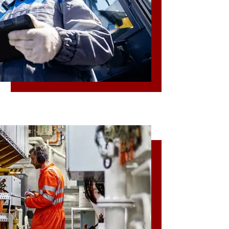
计算机专为炼油厂和钻孔机设计，符合最高安全标
确保防尘和防水，而密封连接器和严格的温度、冲击和振动测试
感和效能。无论是在石油钻井平台、炼油厂或
。