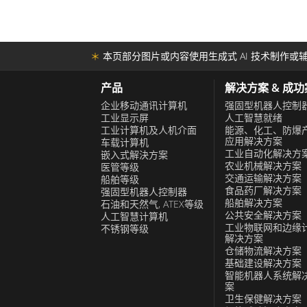
和恶劣环境因素的 MIL-STD-810F 标准。
连接埠的防水 M12 连接器，确保在潮湿和
护。 总之，融程的ATEX等级显示屏对于在
＊
本页部分图片或内容使用生成式 AI 技术制作或辅
要。它们的先进功能提供了可靠的性能和安
条件、同时提供即时监控和控制的耐用、高
产品
解决方案 & 成
企业移动通讯计算机
强固型机器人控制
工业显示屏
人工智慧就绪
工业计算机及人机介面
能源、化工、防爆
应用解决方案
车载计算机
工业自动化解决方
嵌入式解決方案
农业机械解决方案
医管等级
交通运输解决方案
船舶等级
食品药厂解决方案
强固型机器人控制器
船舶解决方案
石油和天然气, ATEX等级
公共安全解决方案
人工智慧计算机
工业物联网和边缘
不锈钢等级
解决方案
仓储物流解决方案
基础建设解决方案
智能机器人系统解
案
卫生保健解决方案