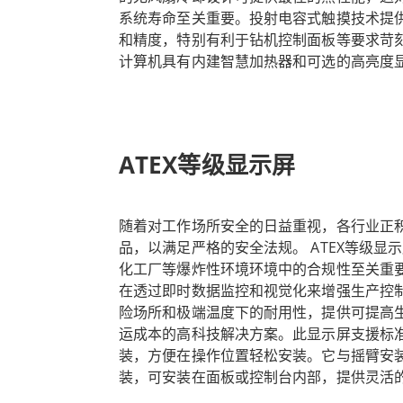
系统寿命至关重要。投射电容式触摸技术提
和精度，特别有利于钻机控制面板等要求苛刻
计算机具有内建智慧加热器和可选的高亮度显示屏，
的温度范围内运作。这使得它适合各种天气
阳光、风和极冷。 融程的ATEX等级工业计
的必备工具。其坚固的设计、本质安全特性
全性、生产力和营运效率的理想选择。
ATEX等级显示屏
随着对工作场所安全的日益重视，各行业正积极
品，以满足严格的安全法规。 ATEX等级显
化工厂等爆炸性环境环境中的合规性至关重要。
在透过即时数据监控和视觉化来增强生产控
险场所和极端温度下的耐用性，提供可提高
运成本的高科技解决方案。此显示屏支援标准化 VES
装，方便在操作位置轻松安装。它与摇臂安
装，可安装在面板或控制台内部，提供灵活的
为承受恶劣条件而设计，并具有全面的 IP6