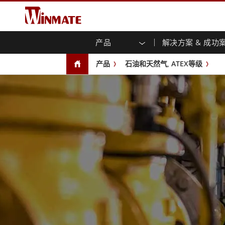
产品
解决方案 & 成功
企业移动通讯计算机
强固型机器人控制器
关于融程
保证声明
最新产品
工业
人工
菁英
下载
新闻
产品
石油和天然气, ATEX等级
强固型触摸屏笔记本电脑
多点触
行销入口网站
企业刊物
文件
You
容)
强固型平板控制器
交通运输解决方案
专业认证/符合标准
食品
博客
开放式
手持行动电脑
机箱式
Windows系统强固型平板电脑
工业物联网和边缘计算解决方案
仓储
面板安
Android系统强固型平板电脑
卫生保健解决方案
绿能
前面板I
超强固型平板电脑
PoE
重工业解决方案
金属
无线电 PoC
USB T
边缘运算人工智慧移动电脑
嵌入式解決方案
医管
嵌入式计算机 / IP65 防水强固型计算机
医管等
工业物联网闸道器
医管等
无线电闸道器
医管等