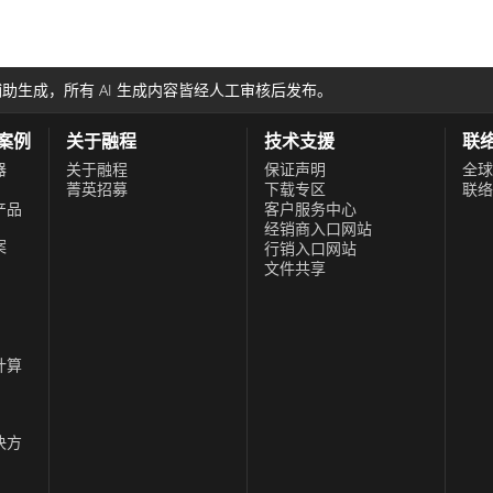
此外，该显示屏还包括用于 I/O
灰尘环境中提供最大程度的保
危险环境中运作的产业至关重
助生成，所有 AI 生成内容皆经人工审核后发布。
全性，满足了对能够承受极端
性能设备的需求。
功案例
关于融程
技术支援
联
器
关于融程
保证声明
全球
菁英招募
下载专区
联络
产品
客户服务中心
经销商入口网站
案
行销入口网站
文件共享
计算
决方