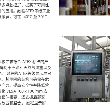
供多点触控屏，提高了可用性
的应用。融程ATEX等级工业
可在 -40°C 至 70°C
条件下的户外使用，包括雨、
算机是在危险环境中运作的行业
和先进技术使它们成为提高安
寻求符合 ATEX 标准的产
示屏对于石油和天然气设施以及
 融程的ATEX等级显示屏旨
制。其坚固的结构可确保在危
生产力、提高安全性并降低营
A 100 x 100 mm 安
装套件相容，还支援后部安
放置和整合。 融程显示屏专
5 防尘防水保护。它符合抗振动