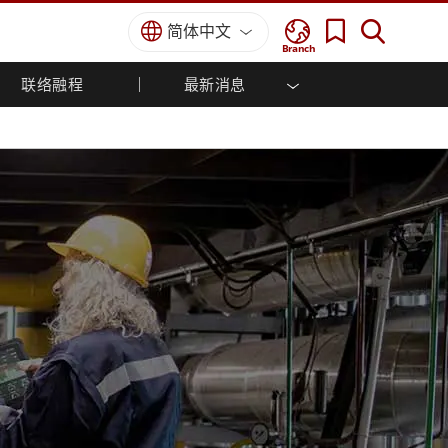
简体中文
Branch
联络融程
最新消息
用解决
车载计算机
工业自动化解决方案
经销商入口网站
展会活动
Windows车载计算机
农业机械解决方案
核心技术
Android车载计算机
公共安全解决方案
车载平板电脑
智能机器人系统解决方案
政府解决方案
成功案例
强固型机器人控制器
边缘运算人工智慧移动电脑
机器人控制器