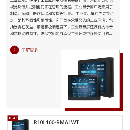
工业显示屏在许多工业应用中发挥着关键作用，为操作员提供
视觉反馈并控制他们正在管理的流​​程。工业显示屏广泛应用于
获得了满足您需求的最佳解决方案。融程的后置安装显示
制造、运输、医疗保健和零售等行业。 工业显示屏的主要特点
屏系列就是一个完美的例子，提供各种触摸屏选项，非常
之一是其坚固性和耐用性。它们旨在承受恶劣的工业环境，包
适合在控制中心、自助服务亭和ATM机中使用。
括暴露在灰尘、潮湿和极端温度下，工业显示屏还具有抗冲击
和抗振动的特性，确保它们能够承受工业环境中连续使用的需
求。 融程的后置安装工业显示屏是坚固耐用的工业显示屏解决
融程是工业计算机解决方案的领先供应商，我们的显示屏
方案的完美范例。这些显示屏被设计为完全封闭并从后侧固定
了解更多
在控制台或机柜内，确保面板的任何侧面都不会暴露。这种安
证明了我们对质量和可靠性的承诺。如果您需要能够应对
全的后部安装设计提供了额外的保护，防止意外碰撞、灰尘和
恶劣条件并提供顶级性能的计算解决方案，请务必访问融
其他环境危害造成的潜在损坏。 后置安装系列提供一系列触摸
程的网站或立即联系我们的团队。
屏，包括电阻式触摸屏和防护玻璃。电阻式触摸选项为用户界
面需要简单易用的应用提供了可靠、经济高效的解决方案。另
一方面，对于显示屏需要更坚固并提供额外保护以防止撞击和
刮擦的应用来说，防护玻璃是理想的解决方案。 融程的后置安
装工业显示屏用途广泛，可用于各种工业和商业应用。控制台
或控制中心、自助服务亭和ATM只是这些显示屏的理想应用的
几个示例，这些显示屏的后部安装设计可确保其稳定和安全，
10.4"
这对于可靠性和安全性至关重要的应用至关重要。 除了坚固性
R10L100-RMA1WT
和多功能性之外，融程的后置工业显示屏还提供高质量的图形