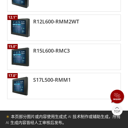
和显示分辨率，使其非常适合需要清晰准确的视觉反馈的应
用。这些显示屏还有多种尺寸和配置可供选择，使其适合各种
应用。 融程后置安装工业显示屏的另一个重要方面是易于与现
12.1"
R12L600-RMM2WT
有系统集成。这些显示屏旨在与各种工业控制系统无缝协作，
使其易于集成到现有应用中，这使得它们成为将上市时间和易
于集成作为重要因素的应用的理想选择。 融程的后置安装工业
显示屏是需要耐用性、稳定性和安全性的应用的绝佳选择，其
15.0"
坚固的结构、可靠的性能和多功能触控萤幕使其成为各种工业
R15L600-RMC3
和商业应用的理想选择。无论您需要控制台或控制中心、自助
服务亭还是ATM显示屏，融程的后置安装工业显示屏都能提供
出色的解决方案来满足您的需求。
17.0"
S17L500-RMM1
TOP
＊
本页部分图片或内容使用生成式 AI 技术制作或辅助生成，所有
AI 生成内容皆经人工审核后发布。