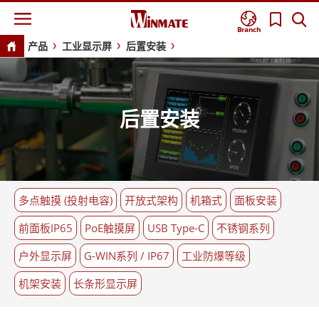
Branch
产品
工业显示屏
后置安装
后置安装
多点触摸 (投射电容)
开放式架构
机箱式
面板安装
前面板IP65
PoE触摸屏
USB Type-C
不锈钢系列
户外显示屏
G-WIN系列 / IP67
工业防爆等级
机架安装
长条形显示屏