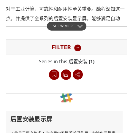
对于工业计算，可靠性和耐用性至关重要。融程深知这一
点，并提供了全系列的后置安装显示屏，能够满足自动
SHOW MORE
化、运输和军事等各个行业的严苛要求，这些显示屏采用
1U、2U、3U 和 4U高度机架安装机箱，并采用电路板和
FILTER
无源背板配置设计。
Series in this 后置安装
(1)
融程后置安装显示屏的突出特点之一是其结构中使用的高
品质组件。且由于英特尔、索尼和希捷等值得信赖的供应
商提供组件结合，您可以相信这些计算机显示屏将提供顶
级性能并持续使用数年。此外，融程提供完整的1年制造
商保修，以确保客户满意度。
后置安装显示屏
融程后置安装显示屏的另一大特点是其可定制性。由于能
够定制每台计算机以满足特定的项目要求，您可以确信您