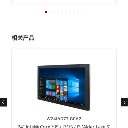
相关产品
W24IAD7T-GCA2
24" Intel® Core™ i9 / i7/ i5 / i3 (Alder Lake S)