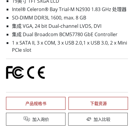
19英寸 TFT SXGA LCD
Intel® Celeron® Bay Trial-M N2930 1.83 GHz 处理器
SO-DIMM DDR3L 1600, max. 8 GB
集成 VGA, 24 bit Dual-channel LVDS, DVI
集成 Dual Broadcom BCM57780 GbE Controller
1 x SATA II, 3 x COM, 3 x USB 2.0,1 x USB 3.0, 2 x Mini
PCIe slot
产品规格书
下载资源
加入询价
加入比较