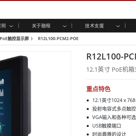
案例
关于融程
技术支援
显示屏
智慧就绪
招募
专区
与活动
工业计算机及人机介面
能源、化工、防爆产品应
客户服务中心
产品变更通知
PoE触控显示屏
R12L100-PCM2-POE
方案
摸 (投射电
不锈钢系列
人机介面(投射电容触控)
共享
tube频道
虚拟实境展会
户外显示屏
工业计算机 (投射电容触控)
R12L100-P
药厂解决方案
船舶解决方案
架构
G-WIN系列 / IP67
工业计算机 (电阻触控)
后置安装
不锈钢系列
物流解决方案
基础建设解决方案
12.1英寸 PoE
装
工业防爆等级
G-WIN系列 / IP67设计
减碳解决方案
自助服务亭解决方案
P65
机架安装
防爆等级
触摸屏
和采矿解决方案
智能充电站解决方案
长条形显示屏
长条形数位电子屏幕
重点特色
ype-C
边缘运算人工智慧工业计算机
12.1英寸1024 x 7
等级
船舶等级
投射电容式多点触控（
级强固型平板电脑
船舶等级工业计算机
VGA输入和各种可
级工业计算机
船舶等级显示器
USB触摸端口
级显示屏
船舶等级嵌入式计算机
时尚典雅的设计