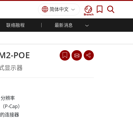
简体中文
Branch
联络融程
最新消息
用解决
车载计算机
工业自动化解决方案
经销商入口网站
展会活动
Windows车载计算机
农业机械解决方案
核心技术
Android车载计算机
CM2-POE
公共安全解决方案
车载平板电脑
智能机器人系统解决方案
机箱式显示器
政府解决方案
成功案例
68 分辨率
强固型机器人控制器
P-Cap）
边缘运算人工智慧移动电脑
选的连接器
机器人控制器