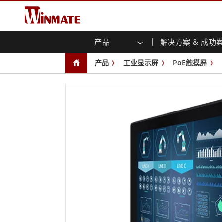
产品
解决方案 & 成功
企业移动通讯计算机
强固型机器人控制器
关于融程
保证声明
最新产品
工业
人工
菁英
下载
新闻
产品
工业显示屏
PoE触摸屏
强固型触摸屏笔记本电脑
多点触
行销入口网站
企业刊物
文件
You
容)
强固型平板控制器
交通运输解决方案
专业认证/符合标准
食品
博客
开放式
手持行动电脑
机箱式
Windows系统强固型平板电脑
工业物联网和边缘计算解决方案
仓储
面板安
Android系统强固型平板电脑
卫生保健解决方案
绿能
前面板I
超强固型平板电脑
PoE
重工业解决方案
金属
无线电 PoC
USB T
边缘运算人工智慧移动电脑
嵌入式解決方案
医管
嵌入式计算机 / IP65 防水强固型计算机
医管等
工业物联网闸道器
医管等
无线电闸道器
医管等