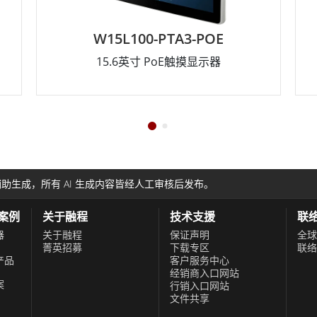
W15L100-PTA3-POE
15.6英寸 PoE触摸显示器
助生成，所有 AI 生成内容皆经人工审核后发布。
功案例
关于融程
技术支援
联
器
关于融程
保证声明
全球
菁英招募
下载专区
联络
产品
客户服务中心
经销商入口网站
案
行销入口网站
文件共享