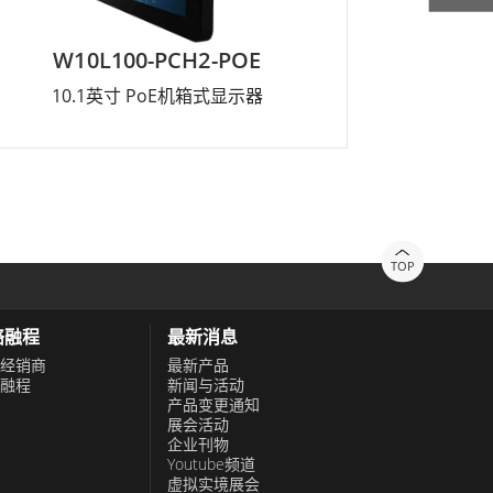
W10L100-PCH2-POE
R1
10.1英寸 PoE机箱式显示器
1
TOP
络融程
最新消息
经销商
最新产品
融程
新闻与活动
产品变更通知
展会活动
企业刊物
Youtube频道
虚拟实境展会