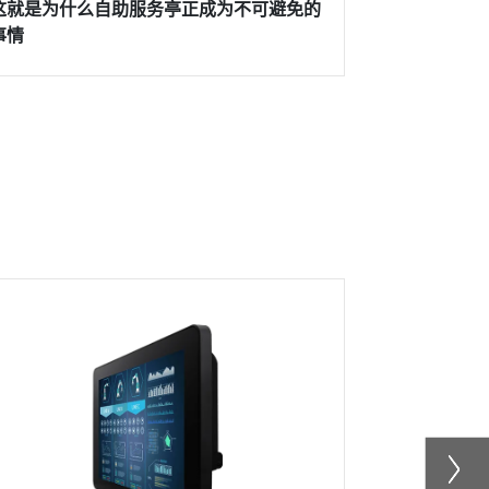
这就是为什么自助服务亭正成为不可避免的
光学贴合显
事情