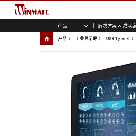
产品
解决方案 & 成功
企业移动通讯计算机
强固型机器人控制器
关于融程
保证声明
最新产品
工业
人工
菁英
下载
新闻
产品
工业显示屏
USB Type-C
强固型触摸屏笔记本电脑
多点触
行销入口网站
企业刊物
文件
You
容)
强固型平板控制器
交通运输解决方案
专业认证/符合标准
食品
博客
开放式
手持行动电脑
机箱式
Windows系统强固型平板电脑
工业物联网和边缘计算解决方案
仓储
面板安
Android系统强固型平板电脑
卫生保健解决方案
绿能
前面板I
超强固型平板电脑
PoE
重工业解决方案
金属
无线电 PoC
USB T
边缘运算人工智慧移动电脑
嵌入式解決方案
医管
嵌入式计算机 / IP65 防水强固型计算机
医管等
工业物联网闸道器
医管等
无线电闸道器
医管等