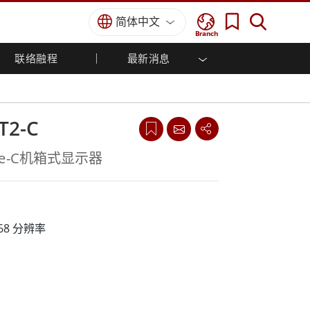
简体中文
Branch
联络融程
最新消息
用解决
车载计算机
工业自动化解决方案
经销商入口网站
展会活动
Windows车载计算机
农业机械解决方案
核心技术
Android车载计算机
T2-C
公共安全解决方案
车载平板电脑
智能机器人系统解决方案
ype-C机箱式显示器
政府解决方案
成功案例
768 分辨率
强固型机器人控制器
边缘运算人工智慧移动电脑
机器人控制器