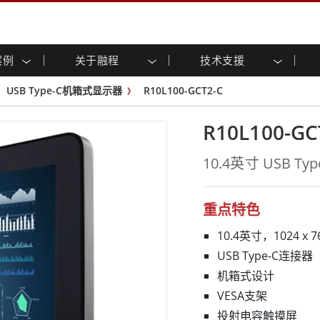
案例
关于融程
技术支援
显示屏
智慧就绪
招募
专区
与活动
工业计算机及人机介面
能源、化工、防爆产品应
客户服务中心
产品变更通知
USB Type-C机箱式显示器
R10L100-GCT2-C
方案
摸 (投射电
不锈钢系列
人机介面(投射电容触控)
共享
tube频道
虚拟实境展会
户外显示屏
工业计算机 (投射电容触控)
R10L100-GC
药厂解决方案
船舶解决方案
架构
G-WIN系列 / IP67
工业计算机 (电阻触控)
后置安装
不锈钢系列
物流解决方案
基础建设解决方案
10.4英寸 USB T
装
工业防爆等级
G-WIN系列 / IP67设计
减碳解决方案
自助服务亭解决方案
P65
机架安装
防爆等级
触摸屏
和采矿解决方案
智能充电站解决方案
长条形显示屏
长条形数位电子屏幕
重点特色
ype-C
边缘运算人工智慧工业计算机
10.4英寸，1024 x 
等级
船舶等级
USB Type-C连接器
级强固型平板电脑
船舶等级工业计算机
机箱式设计
级工业计算机
船舶等级显示器
VESA支架
级显示屏
船舶等级嵌入式计算机
投射电容触摸屏