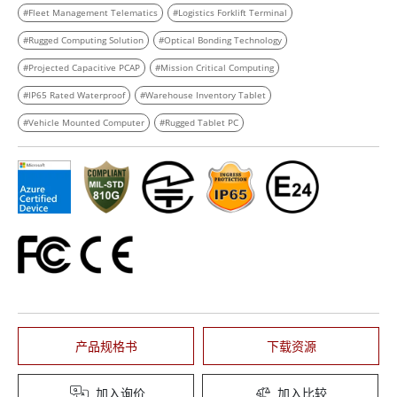
#Fleet Management Telematics
#Logistics Forklift Terminal
#Rugged Computing Solution
#Optical Bonding Technology
#Projected Capacitive PCAP
#Mission Critical Computing
#IP65 Rated Waterproof
#Warehouse Inventory Tablet
#Vehicle Mounted Computer
#Rugged Tablet PC
产品规格书
下载资源
加入询价
加入比较